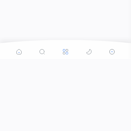
Popular Post
Formulir Survey Kegiatan 17 Agustusan SMA
ISLAM SUDIRMAN TEMBARAK 2020/2021
Formulir
Kegiatan
Juli 27, 2021
2
Pendaftaran Dewan Ambalan Ki Hajar
Dewantara dan Sk Trimurti SMA Islam Sudirman