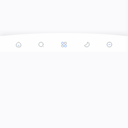
Popular Post
Dokumentasi Kegiatan Latihan Dasar
Kepemimpinan Siswa SMA Islam Sudirman
Tembarak
Desember 08, 2021
0
Pendaftaran Teater SMA Islam Sudirman
Tembarak 2021/2022
November 06, 2021
0